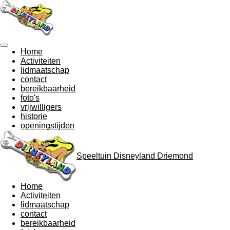
Ga
direct
naar
de
hoofdinhoud
Home
Activiteiten
lidmaatschap
contact
bereikbaarheid
foto's
vrijwilligers
historie
openingstijden
Speeltuin Disneyland Driemond
Home
Activiteiten
lidmaatschap
contact
bereikbaarheid