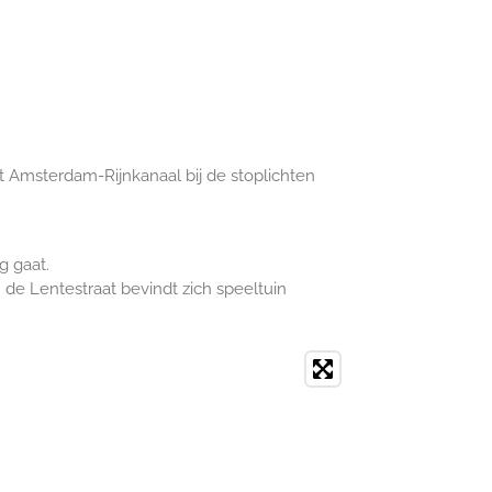
t Amsterdam-Rijnkanaal bij de stoplichten
g gaat.
n de Lentestraat bevindt zich speeltuin