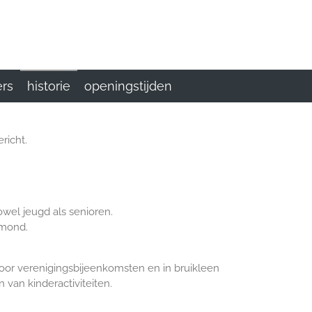
ers
historie
openingstijden
richt.
zowel jeugd als senioren.
emond.
oor verenigingsbijeenkomsten en in bruikleen
 van kinderactiviteiten.