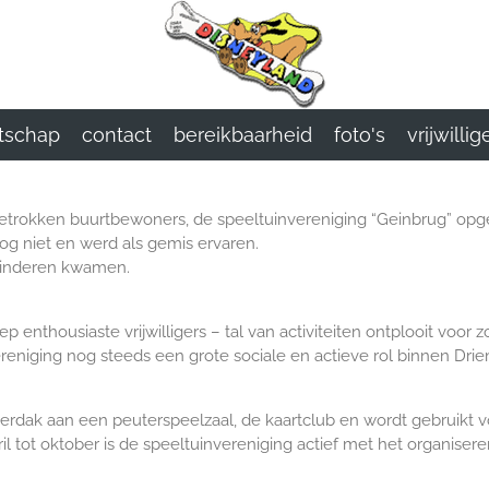
tschap
contact
bereikbaarheid
foto's
vrijwillig
al betrokken buurtbewoners, de speeltuinvereniging “Geinbrug” opge
g niet en werd als gemis ervaren.
kinderen kwamen.
 enthousiaste vrijwilligers – tal van activiteiten ontplooit voor 
vereniging nog steeds een grote sociale en actieve rol binnen Dri
rdak aan een peuterspeelzaal, de kaartclub en wordt gebruikt v
l tot oktober is de speeltuinvereniging actief met het organiseren