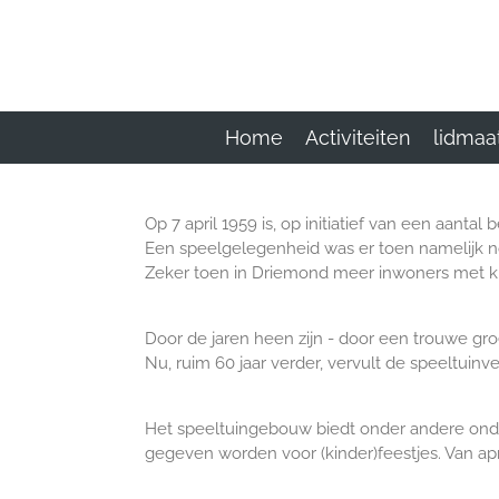
Ga
direct
naar
de
hoofdinhoud
Home
Activiteiten
lidmaa
Op 7 april 1959 is, op initiatief van een aant
Een speelgelegenheid was er toen namelijk no
Zeker toen in Driemond meer inwoners met 
Door de jaren heen zijn - door een trouwe groep
Nu, ruim 60 jaar verder, vervult de speeltuin
Het speeltuingebouw biedt onder andere onde
gegeven worden voor (kinder)feestjes. Van apri